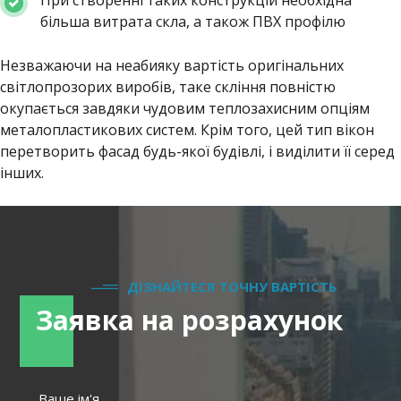
При створенні таких конструкцій необхідна
більша витрата скла, а також ПВХ профілю
Незважаючи на неабияку вартість оригінальних
світлопрозорих виробів, таке скління повністю
окупається завдяки чудовим теплозахисним опціям
металопластикових систем. Крім того, цей тип вікон
перетворить фасад будь-якої будівлі, і виділити її серед
інших.
ДІЗНАЙТЕСЯ ТОЧНУ ВАРТІСТЬ
Заявка на розрахунок
Ваше ім'я