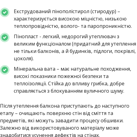
Екструдований пінополістирол (стиродур) –
характеризується високою міцністю, низькою
теплопровідністю, волого- та паропроникністю.
Пінопласт - легкий, недорогий утеплювач з
великим функціоналом (придатний для утеплення
не тільки балконів, а й будинків, підлоги, покрівлі,
цоколя).
Мінеральна вата – має натуральне походження,
високі показники пожежної безпеки та
теплоізоляції. Стійка до впливу грибка, добре
справляється з блокуванням вуличного шуму.
Після утеплення балкона приступають до наступного
етапу – очищають поверхню стін від сміття та
предметів, які можуть завадити процесу обшивки.
Залежно від використовуваного матеріалу може
знадобитися усунення дефектів на стінах.