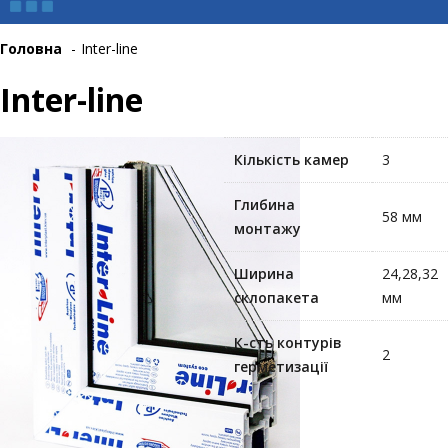
Головна
-
Inter-line
Inter-line
Кількість камер
3
Глибина
58 мм
монтажу
Ширина
24,28,32
склопакета
мм
К-сть контурів
2
герметизації