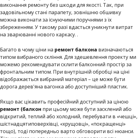
виконання ремонту без шкоди для якості. Так, при
задовільному стані парапету, зовнішню обшивку
можна виконати за існуючими поручнями з їх
збереженням. У такому разі вдасться уникнути витрат
на зварюванні нового каркасу. .
Багато в чому ціни на
ремонт балкона
визначаються
типом вибраного скління. Для здешевлення проекту ми
можемо рекомендувати склити балконний простір за
фронтальним типом. При внутрішній обробці на ціні
відображається вибраний матеріал – це може бути
дорога дерев'яна вагонка або доступніший пластик.
Якщо вас цікавить професійний доступний за ціною
ремонт (балкон
при цьому може бути засклений або
відкритий, теплий або холодний, перебувати в «чешці»,
шістнадцятиповерхівці, «хрущовці», «покращенці»
тощо), тоді попередньо варто обговорити всі нюанси.