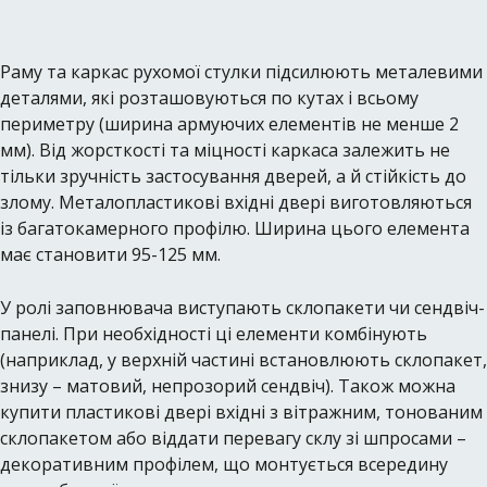
Раму та каркас рухомої стулки підсилюють металевими
деталями, які розташовуються по кутах і всьому
периметру (ширина армуючих елементів не менше 2
мм). Від жорсткості та міцності каркаса залежить не
тільки зручність застосування дверей, а й стійкість до
злому. Металопластикові вхідні двері виготовляються
із багатокамерного профілю. Ширина цього елемента
має становити 95-125 мм.
У ролі заповнювача виступають склопакети чи сендвіч-
панелі. При необхідності ці елементи комбінують
(наприклад, у верхній частині встановлюють склопакет,
знизу – матовий, непрозорий сендвіч). Також можна
купити пластикові двері вхідні з вітражним, тонованим
склопакетом або віддати перевагу склу зі шпросами –
декоративним профілем, що монтується всередину