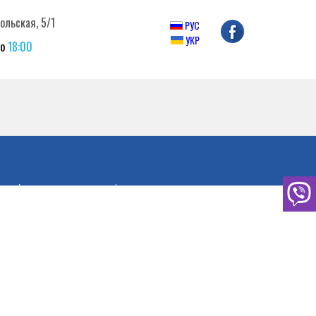
ольская, 5/1
РУС
УКР
о
18:00
а и оплата
Отзывы
Статьи
Контакты
И
РАССРОЧКА
АКЦИИ