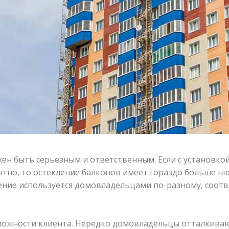
ен быть серьезным и ответственным. Если с установкой
ятно, то остекление балконов имеет гораздо больше н
ение используется домовладельцами по-разному, соот
ожности клиента. Нередко домовладельцы отталкиваю